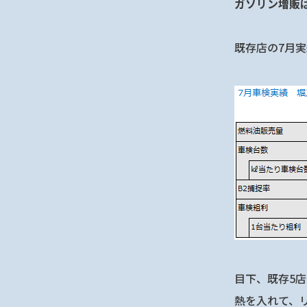
ガソリン増販
既存店の7月
目下、既存5
熱を入れて、リ