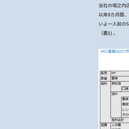
当社の堀之内
以来8カ月間
いよ一人前の
（
表1
) 。