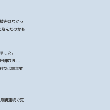
電被害はなかっ
に及んだのかも
しました。
万円伸びまし
業利益は前年並
カ月間連続で更