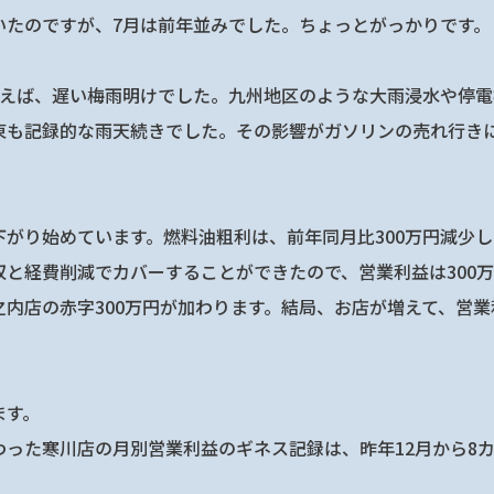
いたのですが、7月は前年並みでした。ちょっとがっかりです。
いえば、遅い梅雨明けでした。九州地区のような大雨浸水や停
東も記録的な雨天続きでした。その影響がガソリンの売れ行き
下がり始めています。燃料油粗利は、前年同月比300万円減少
収と経費削減でカバーすることができたので、営業利益は300
之内店の赤字300万円が加わります。結局、お店が増えて、営
ます。
わった寒川店の月別営業利益のギネス記録は、昨年12月から8
。