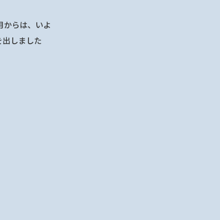
。
月からは、いよ
を出しました