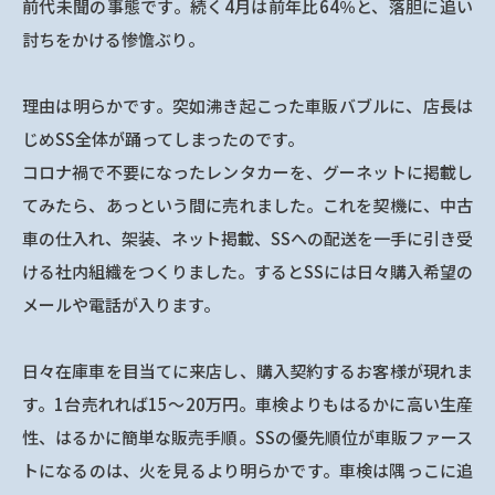
前代未聞の事態です。続く4月は前年比64％と、落胆に追い
討ちをかける惨憺ぶり。
理由は明らかです。突如沸き起こった車販バブルに、店長は
じめSS全体が踊ってしまったのです。
コロナ禍で不要になったレンタカーを、グーネットに掲載し
てみたら、あっという間に売れました。これを契機に、中古
車の仕入れ、架装、ネット掲載、SSへの配送を一手に引き受
ける社内組織をつくりました。するとSSには日々購入希望の
メールや電話が入ります。
日々在庫車を目当てに来店し、購入契約するお客様が現れま
す。1台売れれば15～20万円。車検よりもはるかに高い生産
性、はるかに簡単な販売手順。SSの優先順位が車販ファース
トになるのは、火を見るより明らかです。車検は隅っこに追