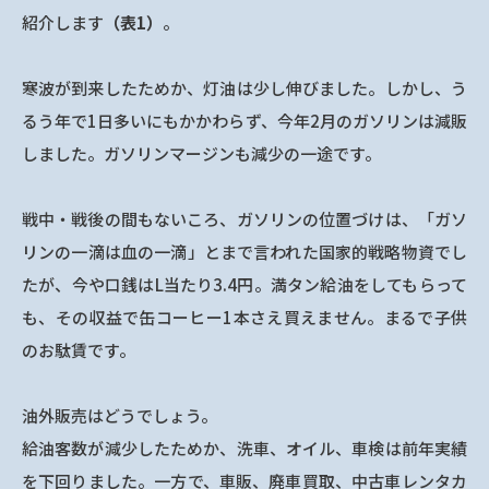
紹介します
（表1）
。
寒波が到来したためか、灯油は少し伸びました。しかし、う
るう年で1日多いにもかかわらず、今年2月のガソリンは減販
しました。ガソリンマージンも減少の一途です。
戦中・戦後の間もないころ、ガソリンの位置づけは、「ガソ
リンの一滴は血の一滴」とまで言われた国家的戦略物資でし
たが、今や口銭はL当たり3.4円。満タン給油をしてもらって
も、その収益で缶コーヒー1本さえ買えません。まるで子供
のお駄賃です。
油外販売はどうでしょう。
給油客数が減少したためか、洗車、オイル、車検は前年実績
を下回りました。一方で、車販、廃車買取、中古車レンタカ